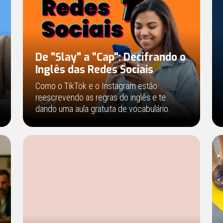
De "Slay" a "Cap": Decifrando o
Inglês das Redes Sociais
Como o TikTok e o Instagram estão
reescrevendo as regras do inglês e te
dando uma aula gratuita de vocabulário.