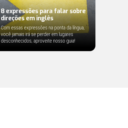
8 expressões para falar sobre
direções em inglês
Com essas expressões na ponta da língua,
você jamais irá se perder em lugares
desconhecidos; aproveite nosso guia!