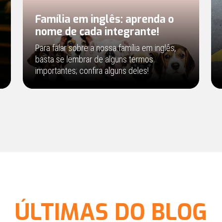
Família em inglês: aprenda o
nome de cada integrante!
Para falar sobre a nossa família em inglês,
basta se lembrar de alguns termos
importantes; confira alguns deles!
ÚLTIMAS DO BLOG