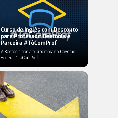
Curso de Inglês com Desconto
para Professor: Beetools é
Parceira #TôComProf
A Beetools apoia o programa do Governo
Federal #TôComProf.