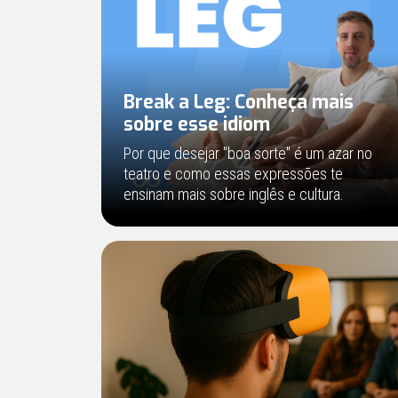
Break a Leg: Conheça mais
sobre esse idiom
Por que desejar "boa sorte" é um azar no
teatro e como essas expressões te
ensinam mais sobre inglês e cultura.