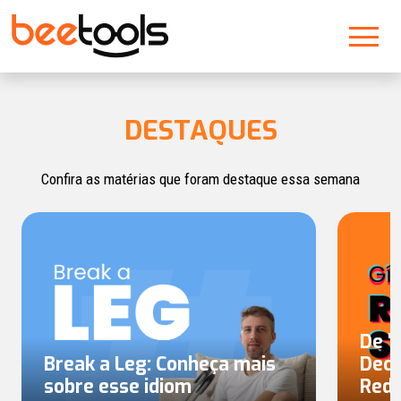
DESTAQUES
Confira as matérias que foram destaque essa semana
De "
Break a Leg: Conheça mais
Deci
sobre esse idiom
Rede