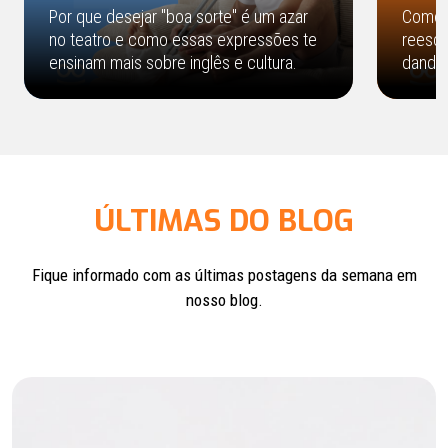
Por que desejar "boa sorte" é um azar
Como o
no teatro e como essas expressões te
reescr
ensinam mais sobre inglês e cultura.
dando 
ÚLTIMAS DO BLOG
Fique informado com as últimas postagens
da semana em
nosso blog.