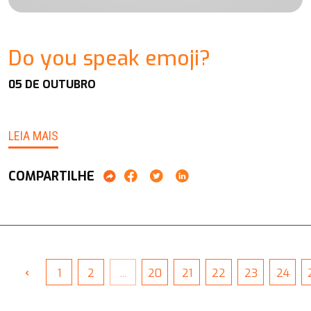
Do you speak emoji?
05 DE OUTUBRO
LEIA MAIS
COMPARTILHE
‹
1
2
...
20
21
22
23
24