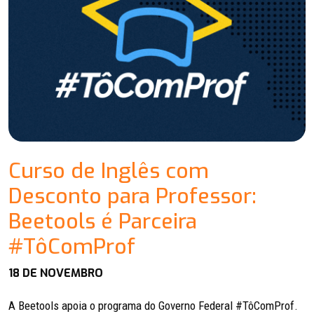
Curso de Inglês com
Desconto para Professor:
Beetools é Parceira
#TôComProf
18 DE NOVEMBRO
A Beetools apoia o programa do Governo Federal #TôComProf.