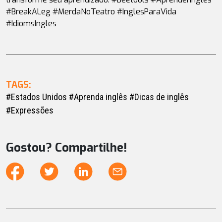
#BreakALeg #MerdaNoTeatro #InglesParaVida 
#IdiomsIngles
TAGS:
#Estados Unidos
#Aprenda inglês
#Dicas de inglês
#Expressões
Gostou? Compartilhe!